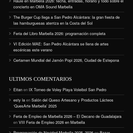
Raule en Marbella 2026: fecha, entradas, horario y todo sobre el
concierto en OMA Sound Marbella
The Burger Cup llega a San Pedro Alcántara: la gran fiesta de
las hamburguesas aterriza en la Costa del Sol
Feria del Libro Marbella 2026: programación completa
VI Edición MAE: San Pedro Alcántara se llena de artes
escénicas este verano
Certamen Mundial del Jamón Popi 2026, Ciudad de Estepona
ULTIMOS COMENTARIOS
Eitan
en
IX Torneo de Voley Playa Voleibol San Pedro
esty la
en
Salón del Queso Artesano y Productos Lácteos
‘QuesArte Marbella’ 2025
Feria de Empleo de Marbella 2026 – El Decano de Guadalajara
en
VIII Feria de Empleo 2026 en Marbella
Programación de Navidad Marbella 2025–2026
en
Bazar