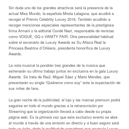
Sin duda uno de los grandes atractivos será la presencia de la
actual Miss Mundo, la española Mireia Lalaguna, que acudirá a
recoger el Premio Celebrity Luxury 2016. También acudirán a
recoger menciones especiales representantes de la prestigiosa
firma Armani o la editorial Condé Nast, responsable de revistas
como VOGUE, GQ o VANITY FAIR. Otra personalidad habitual
sobre el escenario de Luxury Awards es Su Alteza Real la
Princesa Beatrice d´Orléans, presidenta honorífica de Luxury
Awards.
La nota musical la pondrán tres grandes de la música que
estrenarán su último trabajo juntos en exclusiva en la gala Luxury
Awards. Se trata de Raúl, Miguel Sáez y Mario Mendes, que
presentarán su single “Quiéreme como soy” ante la expectación de
sus miles de fans.
La gran noche de la publicidad, el lujo y las marcas premium podrá
seguirse en todo el mundo gracias a la retransmisión por
Streaming que la organización llevará a cabo desde su propia
página web. Es la primera vez que este exclusivo evento se abre
al mundo a través de una emisión en directo y a buen seguro será
todo un éxito, dada la multitud de seguidores que acumula Luxury