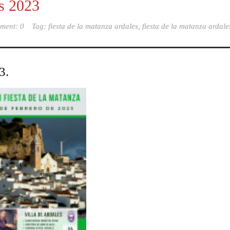
es 2023
ment: 0
Tag:
fiesta de la matanza ardales
,
fiesta de la matanza ardale
3.