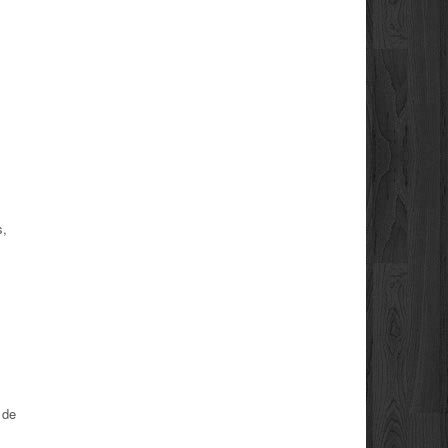
s,
 de