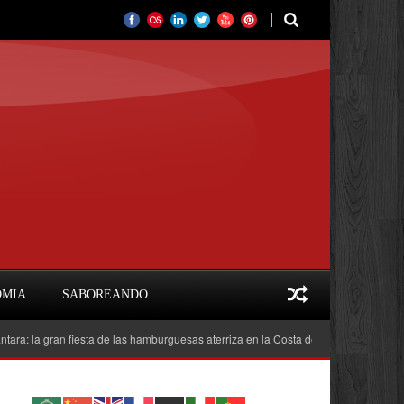
OMIA
SABOREANDO
gran fiesta de las hamburguesas aterriza en la Costa del Sol
Feria del Libr