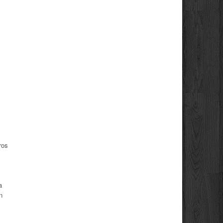
ros
a
n