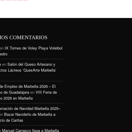
MOS COMENTARIOS
en
IX Torneo de Voley Playa Voleibol
edro
a
en
Salón del Queso Artesano y
ctos Lácteos ‘QuesArte Marbella’
 de Empleo de Marbella 2026 – El
o de Guadalajara
en
VIII Feria de
o 2026 en Marbella
amación de Navidad Marbella 2025–
en
Bazar Navideño de Marbella a
cio de Caritas
n
Manuel Carrasco llega a Marbella