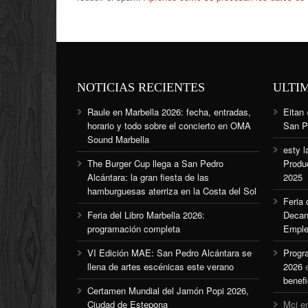
NOTICIAS RECIENTES
ULTI
Raule en Marbella 2026: fecha, entradas,
Eitan
horario y todo sobre el concierto en OMA
San P
Sound Marbella
esty l
The Burger Cup llega a San Pedro
Produ
Alcántara: la gran fiesta de las
2025
hamburguesas aterriza en la Costa del Sol
Feria
Feria del Libro Marbella 2026:
Decan
programación completa
Emple
VI Edición MAE: San Pedro Alcántara se
Progr
llena de artes escénicas este verano
2026
benefi
Certamen Mundial del Jamón Popi 2026,
Ciudad de Estepona
Mcj
e