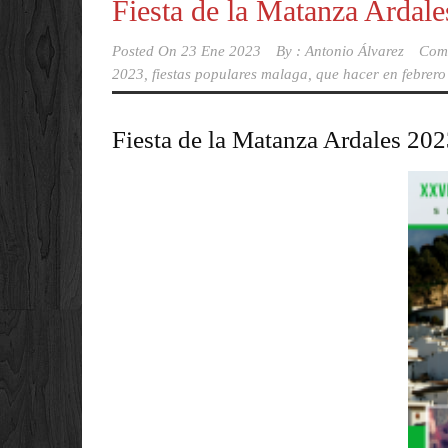
Fiesta de la Matanza Ardal
Posted On
23 Ene 2023
By :
Antonio Álvarez
Com
2023
,
fiestas populares malaga
,
que hacer en febrero
Fiesta de la Matanza Ardales 202