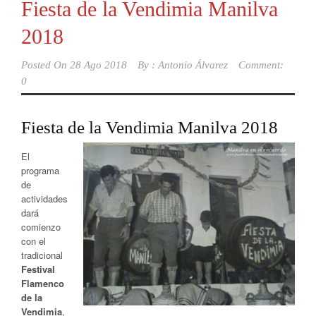
Fiesta de la Vendimia Manilva
2018
Posted On
28 Ago 2018
By :
Antonio Álvarez
Comment:
0
Fiesta de la Vendimia Manilva 2018
El
programa
de
actividades
dará
comienzo
con el
tradicional
Festival
Flamenco
de la
Vendimia
,