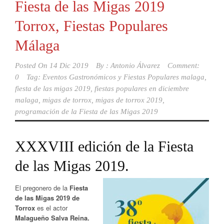
Fiesta de las Migas 2019
Torrox, Fiestas Populares
Málaga
Posted On
14 Dic 2019
By :
Antonio Álvarez
Comment:
0
Tag:
Eventos Gastronómicos y Fiestas Populares malaga
,
fiesta de las migas 2019
,
fiestas populares en diciembre
malaga
,
migas de torrox
,
migas de torrox 2019
,
programación de la Fiesta de las Migas 2019
XXXVIII edición de la Fiesta
de las Migas 2019.
El pregonero de la
Fiesta
de las Migas 2019 de
Torrox
es el actor
Malagueño Salva Reina.