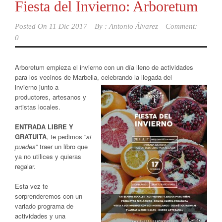
Fiesta del Invierno: Arboretum
Posted On
11 Dic 2017
By :
Antonio Álvarez
Comment:
0
Arboretum empieza el invierno con un día lleno de actividades
para los vecinos de Marbella, celebrando la llegada
del
invierno junto a
productores, artesanos y
artistas locales.
ENTRADA LIBRE Y
GRATUITA
, te pedimos “
si
puedes
” traer un libro que
ya no utilices y quieras
regalar.
Esta vez te
sorprenderemos con un
variado programa de
actividades y una