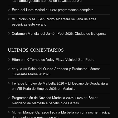
las hamburguesas aterriza en la Costa del Sol
Feria del Libro Marbella 2026: programación completa
VI Edición MAE: San Pedro Alcántara se llena de artes
escénicas este verano
Certamen Mundial del Jamón Popi 2026, Ciudad de Estepona
ULTIMOS COMENTARIOS
Eitan
en
IX Torneo de Voley Playa Voleibol San Pedro
esty la
en
Salón del Queso Artesano y Productos Lácteos
‘QuesArte Marbella’ 2025
Feria de Empleo de Marbella 2026 – El Decano de Guadalajara
en
VIII Feria de Empleo 2026 en Marbella
Programación de Navidad Marbella 2025–2026
en
Bazar
Navideño de Marbella a beneficio de Caritas
Mcj
en
Manuel Carrasco llega a Marbella con una noche mágica
de emociones y música en vivo