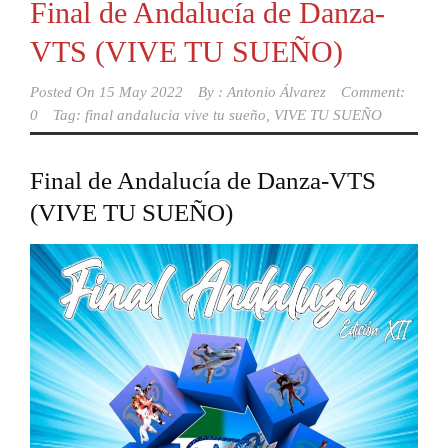
Final de Andalucía de Danza-
VTS (VIVE TU SUEÑO)
Posted On
15 May 2022
By :
Antonio Álvarez
Comment:
0
Tag:
final andalucia vive tu sueño
,
VIVE TU SUEÑO
Final de Andalucía de Danza-VTS
(VIVE TU SUEÑO)