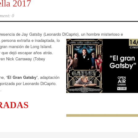
la 2017
ment: 0
 presencia de Jay Gatsby (Leonardo DiCaprio), un hombre
misterioso e
 persona extraña e inadaptada, lo
 gran mansión de Long Island.
 que dejó escapar años atrás.
oven Nick Carraway (Tobey
ne, “
El Gran Gatsby
”, adaptación
agonizada por Leonardo DiCaprio.
.
RADAS