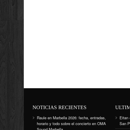
NOTICIAS RECIENTES
ULTI
Raule en Marbella 2026: fecha, entradas,
Eitan
horario y todo sobre el concierto en OMA
San P
Sound Marbella