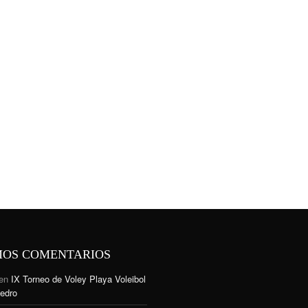
MOS COMENTARIOS
en
IX Torneo de Voley Playa Voleibol
edro