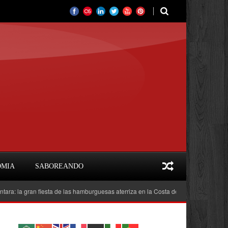
OMIA
SABOREANDO
 gran fiesta de las hamburguesas aterriza en la Costa del Sol
Feria del Libr