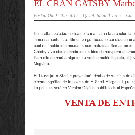
EL GRAN GATSBY Marbel
Posted On
01 Abr 2017
By :
Antonio Álvarez
Com
En la alta sociedad norteamericana, llama la atención la
inmensamente rico. Sin embargo, todos le consideran una
cual no impide que acudan a sus fastuosas fiestas en su
Gatsby vive obsesionado con la idea de recuperar al amor
Para ello se hará amigo de su vecino recién llegado, el j
Maguire).
El
14 de julio
Starlite proyectará, dentro de su ciclo de ci
cinematográfica de la novela de F. Scott Fitzgerald, prot
La película será en Versión Original subtitulada al Español
VENTA DE ENT