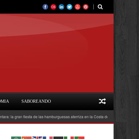
OMIA
SABOREANDO
gran fiesta de las hamburguesas aterriza en la Costa del Sol
Feria del Libr