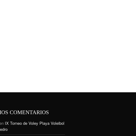
MOS COMENTARIOS
en
IX Torneo de Voley Playa Voleibol
edro