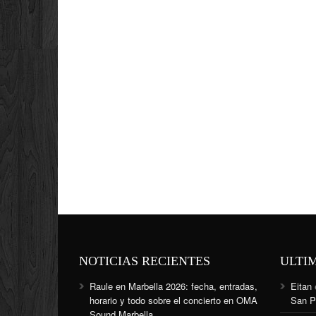
NOTICIAS RECIENTES
ULTI
Raule en Marbella 2026: fecha, entradas,
Eitan
horario y todo sobre el concierto en OMA
San P
Sound Marbella