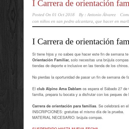
I Carrera de orientación f
Posted On
01 Oct 2018
By :
Antonio Álvarez
Comm
con niños en san pedro alcantara
,
que hacer en marb
I Carrera de orientación fam
Si tiene hijos y no sabes que hacer este fin de semana 
Orientación Familiar,
solo necesitas una brújula compas
tiendas de deporte e inclusive en las tienda de los chinos.
No pierdas la oportunidad de pasar un fin de semana de fa
El
club Alpino Ama Dablam
os espera el Sábado 27 de 
familia, prepara tu bocata y a disfrutar con los peques de 
Carrera de orientación para familias
. Se celebrará en e
INSCRIPCIONES: gratuitas el mismo día de la prueba.
MATERIAL NECESARIO: brújula compas.
SUSPENDIDO HASTA NUEVA FECHA