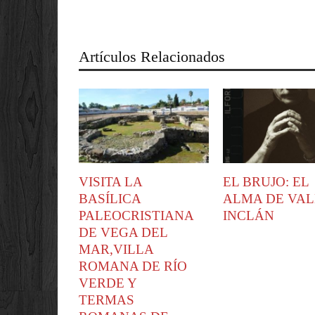
Artículos Relacionados
VISITA LA
EL BRUJO: EL
BASÍLICA
ALMA DE VAL
PALEOCRISTIANA
INCLÁN
DE VEGA DEL
MAR,VILLA
ROMANA DE RÍO
VERDE Y
TERMAS