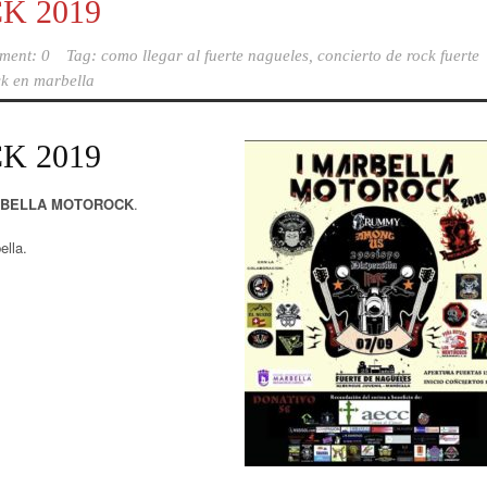
K 2019
ment: 0
Tag:
como llegar al fuerte nagueles
,
concierto de rock fuerte
ck en marbella
K 2019
RBELLA MOTOROCK
.
ella.