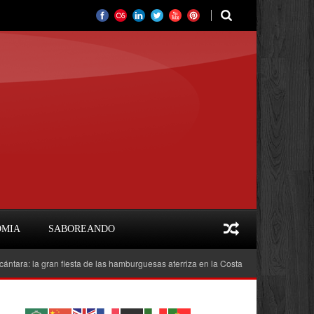
OMIA
SABOREANDO
a gran fiesta de las hamburguesas aterriza en la Costa del Sol
Feria del Lib