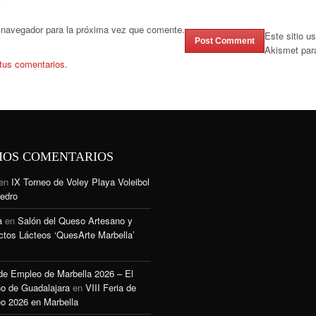
 navegador para la próxima vez que comente.
Este sitio u
Akismet par
tus comentarios.
MOS COMENTARIOS
en
IX Torneo de Voley Playa Voleibol
edro
a
en
Salón del Queso Artesano y
ctos Lácteos ‘QuesArte Marbella’
 de Empleo de Marbella 2026 – El
o de Guadalajara
en
VIII Feria de
o 2026 en Marbella