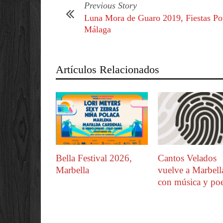
Previous Story
Luna Mora de Guaro 2019, Fiestas Po
Málaga
Artículos Relacionados
Bella Festival 2026,
Cantos Velados
Marbella
vuelve a Marbell
con música y poe