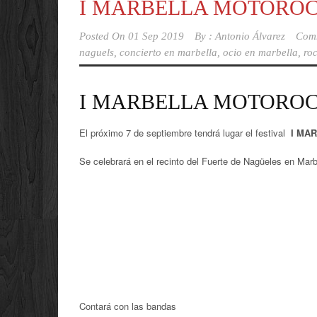
I MARBELLA MOTOROC
Posted On
01 Sep 2019
By :
Antonio Álvarez
Com
naguels
,
concierto en marbella
,
ocio en marbella
,
ro
I MARBELLA MOTOROC
El próximo 7 de septiembre tendrá lugar el festival
I MA
Se celebrará en el recinto del Fuerte de Nagüeles en Marb
Contará con las bandas