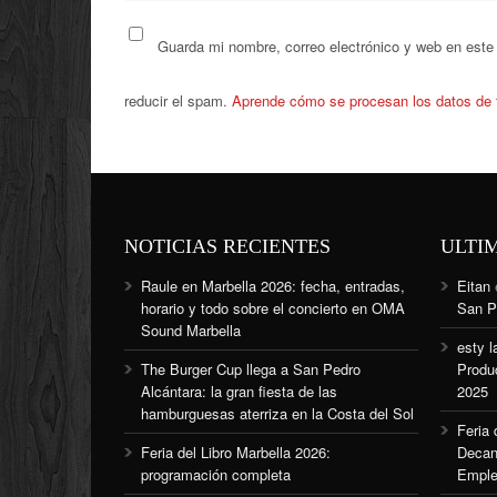
Guarda mi nombre, correo electrónico y web en este
reducir el spam.
Aprende cómo se procesan los datos de 
NOTICIAS RECIENTES
ULTI
Raule en Marbella 2026: fecha, entradas,
Eitan
horario y todo sobre el concierto en OMA
San P
Sound Marbella
esty l
The Burger Cup llega a San Pedro
Produ
Alcántara: la gran fiesta de las
2025
hamburguesas aterriza en la Costa del Sol
Feria
Feria del Libro Marbella 2026:
Decan
programación completa
Emple