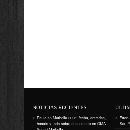
NOTICIAS RECIENTES
ULTI
Raule en Marbella 2026: fecha, entradas,
Eitan
horario y todo sobre el concierto en OMA
San P
Sound Marbella