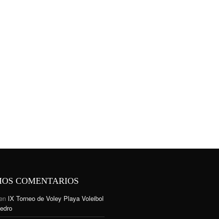
MOS COMENTARIOS
en
IX Torneo de Voley Playa Voleibol
edro