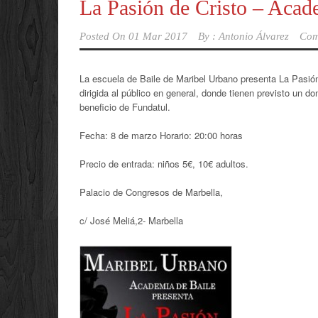
La Pasión de Cristo – Acad
Posted On
01 Mar 2017
By :
Antonio Álvarez
Com
La escuela de Baile de Maribel Urbano presenta La Pasió
dirigida al público en general, donde tienen previsto un d
beneficio de Fundatul.
Fecha: 8 de marzo Horario: 20:00 horas
Precio de entrada: niños 5€, 10€ adultos.
Palacio de Congresos de Marbella,
c/ José Meliá,2- Marbella