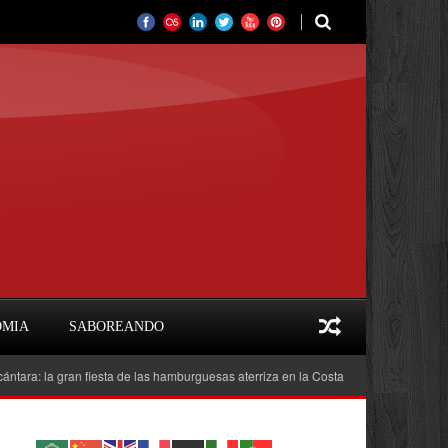
OMIA
SABOREANDO
a gran fiesta de las hamburguesas aterriza en la Costa del Sol
Feria del Li