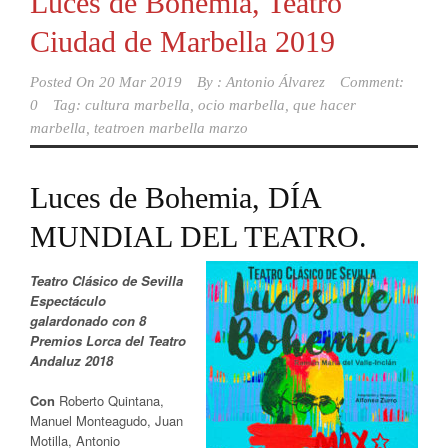
Luces de Bohemia, Teatro
Ciudad de Marbella 2019
Posted On
20 Mar 2019
By :
Antonio Álvarez
Comment:
0
Tag:
cultura marbella
,
ocio marbella
,
que hacer
marbella
,
teatroen marbella marzo
Luces de Bohemia, DÍA
MUNDIAL DEL TEATRO.
Teatro Clásico de Sevilla
Espectáculo
galardonado con 8
Premios Lorca del Teatro
Andaluz 2018
Con
Roberto Quintana,
Manuel Monteagudo, Juan
Motilla, Antonio