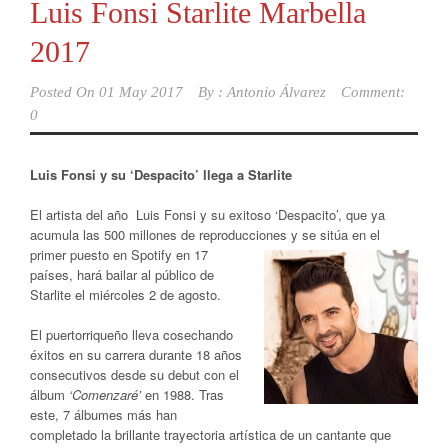
Luis Fonsi Starlite Marbella
2017
Posted On
01 May 2017
By :
Antonio Álvarez
Comment:
0
Luis Fonsi y su ‘Despacito’ llega a Starlite
El artista del año Luis Fonsi y su exitoso ‘Despacito’, que ya
acumula las 500 millones de reproducciones y se sitúa
en el
primer puesto en Spotify en 17
países, hará bailar al público de
Starlite el miércoles 2 de agosto.
El puertorriqueño lleva cosechando
éxitos en su carrera durante 18 años
consecutivos desde su debut con el
álbum
‘Comenzaré’
en 1988. Tras
este, 7 álbumes más han
completado la brillante trayectoria artística de un cantante que