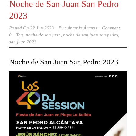
Noche de San Juan San Pedro
2023
Posted On
22 Jun 2023
By :
Antonio Álvarez
Comment:
0
Tag:
noche de san juan
,
noche de san juan san pedro
,
san juan 2023
Noche de San Juan San Pedro 2023