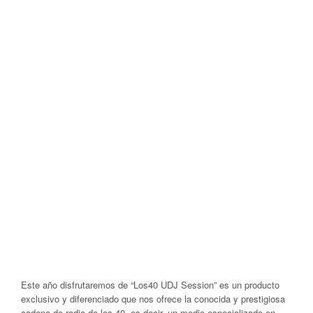
Este año disfrutaremos de “Los40 UDJ Session” es un producto
exclusivo y diferenciado que nos ofrece la conocida y prestigiosa
cadena de radio de los 40, es decir, un medio especializado en