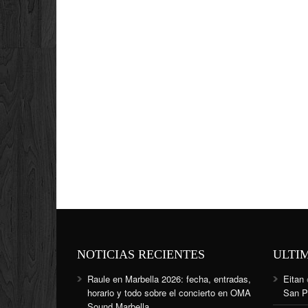
NOTICIAS RECIENTES
ULTI
Raule en Marbella 2026: fecha, entradas,
Eitan
horario y todo sobre el concierto en OMA
San P
Sound Marbella