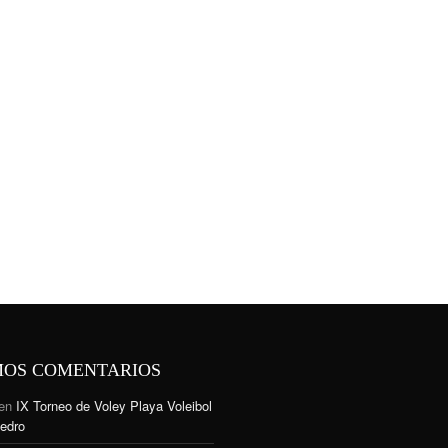
MOS COMENTARIOS
en
IX Torneo de Voley Playa Voleibol
edro