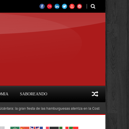
OMIA
SABOREANDO
la gran fiesta de las hamburguesas aterriza en la Costa del Sol
Feria del Li