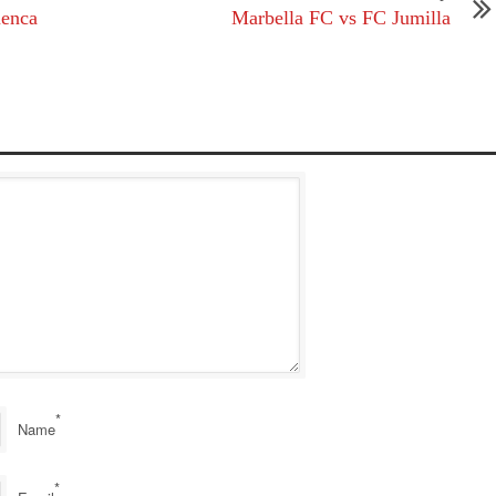
menca
Marbella FC vs FC Jumilla
*
Name
*