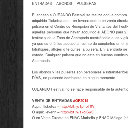
ENTRADAS – ABONOS – PULSERAS
El acceso a OJEANDO Festival se realiza con la com
adquirido Ticketea.com, en Ievenn.com o en venta direc
pulsera en el Centro de Recepción de Visitantes del Festi
aquellas personas que hayan adquirido el ABONO para 2 
festivo y de la Zona de Acampada mostrándola a los vigil
ya que es el único acceso al recinto de conciertos en el
falsifiques, aflojes o te quites la pulsera. En la entrada 
estado. Cualquier pulsera que no esté en buenas condicion
Acampada.
Los abonos y las pulseras son personales e intransferib
DÍAS, no pudiendo cambiarse en ningún momento.
OJEANDO Festival no se hace responsable de la autentici
VENTA DE ENTRADAS
‪#‎OF2015‬
Aquí: Ticketea –
http://bit.ly/1pFpF0V
O aquí: ievenn –
http://bit.ly/17olSwO
O en Venta Directa en FNAC Marbella y FNAC Málaga (só