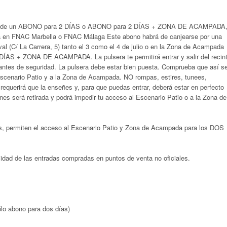
pra de un ABONO para 2 DÍAS o ABONO para 2 DÍAS + ZONA DE ACAMPADA
ta en FNAC Marbella o FNAC Málaga Este abono habrá de canjearse por una
val (C/ La Carrera, 5) tanto el 3 como el 4 de julio o en la Zona de Acampada
DÍAS + ZONA DE ACAMPADA. La pulsera te permitirá entrar y salir del recin
antes de seguridad. La pulsera debe estar bien puesta. Comprueba que así s
 Escenario Patio y a la Zona de Acampada. NO rompas, estires, tunees,
se requerirá que la enseñes y, para que puedas entrar, deberá estar en perfecto
es será retirada y podrá impedir tu acceso al Escenario Patio o a la Zona de
les, permiten el acceso al Escenario Patio y Zona de Acampada para los DOS
dad de las entradas compradas en puntos de venta no oficiales.
lo abono para dos días)