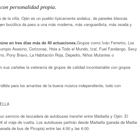
 con personalidad propia.
 de la villa. Ojén es un pueblo típicamente andaluz, de paredes blancas
magen bucólica da paso a una más moderna, más vanguardista, más osada y
eúne en tres días más de 40 actuaciones.
Grupos como Iván Ferreriro, Los
lumpio Asesino, Corizonas, Hola a Todo el Mundo, Izal, Fuel Fandango, Sexy
rro, Pony Bravo, La Habitación Roja, Depedro, Niños Mutantes o
n sus carteles la veteranía de grupos de calidad incontestable con grupos
dible para los amantes de la buena música independiente, todo con
ELLA
 servicio de lanzadera de autobuses transfer entre Marbella y Ojén. El
 2€ el viaje de vuelta. Los autobuses partirán desde Marbella (parada de Marbe
arada de bus de Picopia) entre las 4:00 y las 6:00.