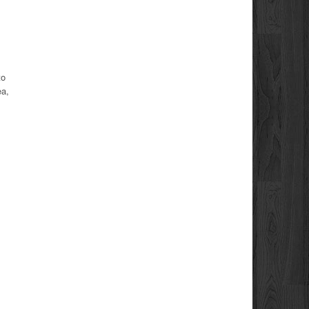
,
to
ea,