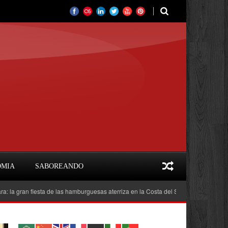
OMIA
SABOREANDO
fiesta de las hamburguesas aterriza en la Costa del Sol
Feria del Libro Marb