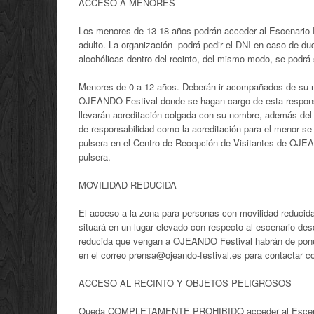
ACCESO A MENORES
Los menores de 13-18 años podrán acceder al Escenario
adulto. La organización podrá pedir el DNI en caso de du
alcohólicas dentro del recinto, del mismo modo, se podrá 
Menores de 0 a 12 años. Deberán ir acompañados de su mad
OJEANDO Festival donde se hagan cargo de esta responsabi
llevarán acreditación colgada con su nombre, además del
de responsabilidad como la acreditación para el menor se 
pulsera en el Centro de Recepción de Visitantes de OJEA
pulsera.
MOVILIDAD REDUCIDA
El acceso a la zona para personas con movilidad reducida
situará en un lugar elevado con respecto al escenario de
reducida que vengan a OJEANDO Festival habrán de poners
en el correo prensa@ojeando-festival.es para contactar c
ACCESO AL RECINTO Y OBJETOS PELIGROSOS
Queda COMPLETAMENTE PROHIBIDO acceder al Escenario 