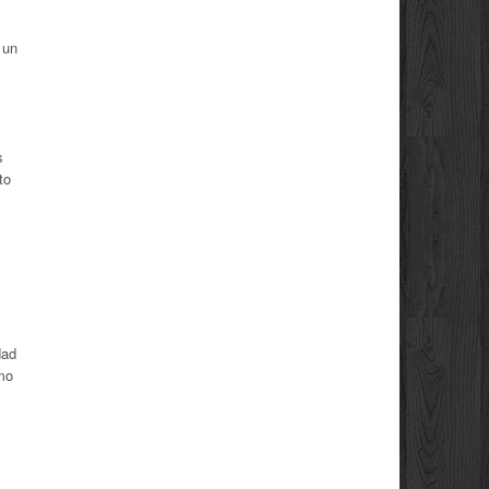
 un
s
to
dad
mo