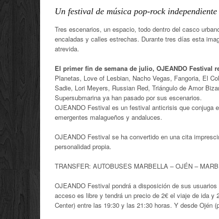
Un festival de música pop-rock independiente
Tres escenarios, un espacio, todo dentro del casco urbano
encaladas y calles estrechas. Durante tres días esta i
atrevida.
El primer fin de semana de julio, OJEANDO Festival r
Planetas, Love of Lesbian, Nacho Vegas, Fangoria, El Co
Sadie, Lori Meyers, Russian Red, Triángulo de Amor Biza
Supersubmarina ya han pasado por sus escenarios.
OJEANDO Festival es un festival anticrisis que conjuga e
emergentes malagueños y andaluces.
OJEANDO Festival se ha convertido en una cita imprescin
personalidad propia.
TRANSFER: AUTOBUSES MARBELLA – OJÉN – MARB
OJEANDO Festival pondrá a disposición de sus usuarios un
acceso es libre y tendrá un precio de 2€ el viaje de ida y
Center) entre las 19:30 y las 21:30 horas. Y desde Ojén (p