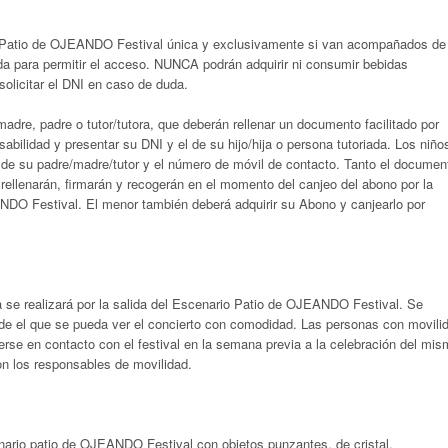
 Patio de OJEANDO Festival única y exclusivamente si van acompañados de
da para permitir el acceso. NUNCA podrán adquirir ni consumir bebidas
solicitar el DNI en caso de duda.
re, padre o tutor/tutora, que deberán rellenar un documento facilitado por
lidad y presentar su DNI y el de su hijo/hija o persona tutoriada. Los niño
 de su padre/madre/tutor y el número de móvil de contacto. Tanto el documen
rellenarán, firmarán y recogerán en el momento del canjeo del abono por la
NDO Festival. El menor también deberá adquirir su Abono y canjearlo por
 se realizará por la salida del Escenario Patio de OJEANDO Festival. Se
sde el que se pueda ver el concierto con comodidad. Las personas con movili
e en contacto con el festival en la semana previa a la celebración del mis
on los responsables de movilidad.
patio de OJEANDO Festival con objetos punzantes, de cristal,