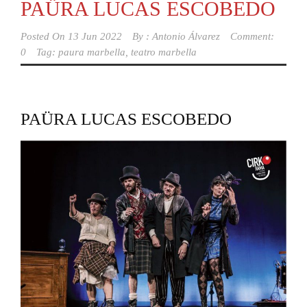
PAÜRA LUCAS ESCOBEDO
Posted On
13 Jun 2022
By :
Antonio Álvarez
Comment:
0
Tag:
paura marbella
,
teatro marbella
PAÜRA LUCAS ESCOBEDO