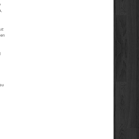
o
a,
luz
 en
l
 su