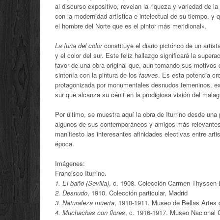
al discurso expositivo, revelan la riqueza y variedad de l
con la modernidad artística e intelectual de su tiempo, 
el hombre del Norte que es el pintor más meridional».
La furia del color
constituye el diario pictórico de un artis
y el color del sur. Este feliz hallazgo significará la supe
favor de una obra original que, aun tomando sus motivos de
sintonía con la pintura de los
fauves
. Es esta potencia cro
protagonizada por monumentales desnudos femeninos, exq
sur que alcanza su cénit en la prodigiosa visión del mal
Por último, se muestra aquí la obra de Iturrino desde una 
algunos de sus contemporáneos y amigos más relevantes 
manifiesto las interesantes afinidades electivas entre arti
época.
Imágenes:
Francisco Iturrino.
1. El baño (Sevilla)
, c. 1908. Colección Carmen Thyssen
2. Desnudo
, 1910. Colección particular, Madrid
3. Naturaleza muerta
, 1910-1911. Museo de Bellas Artes d
4. Muchachas con flores
, c. 1916-1917. Museo Nacional C