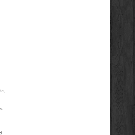
te,
s-
ad