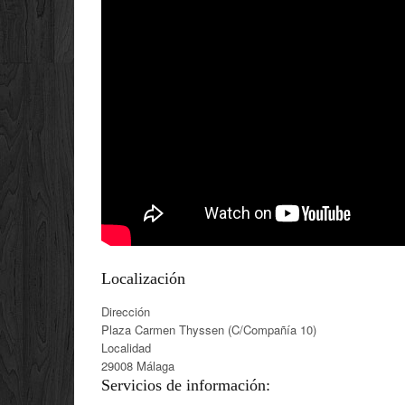
Localización
Dirección
Plaza Carmen Thyssen (C/Compañía 10)
Localidad
29008 Málaga
Servicios de información: