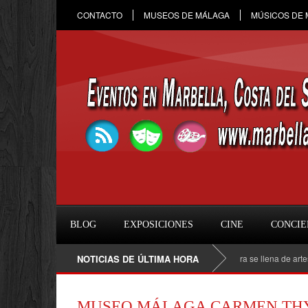
CONTACTO
MUSEOS DE MÁLAGA
MÚSICOS DE
BLOG
EXPOSICIONES
CINE
CONCIE
VI Edición MAE: San Pedro Alcántara se llena de artes escénica
NOTICIAS DE ÚLTIMA HORA
MUSEO MÁLAGA CARMEN TH