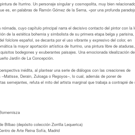
a pintura de Iturrino. Un personaje singular y cosmopolita, muy bien relacionad
y que es, en palabras de Ramón Gómez de la Serna, «por una profunda paradoj
ta nómada, cuyo capítulo principal narra el decisivo contacto del pintor con la 
ración de la estética bohemia y simbolista de su primera etapa belga y parisina,
l folclore español, se decanta por el uso vibrante y expresivo del color, en
mática la mayor aportación artística de Iturrino, una pintura libre de ataduras,
uisitos bodegones y exuberantes paisajes. Una emocionada idealización de
agueño Jardín de La Concepción.
perspectiva inédita, al plantear una serie de diálogos con las creaciones de
–Matisse, Derain, Zuloaga o Regoyos–, lo cual, además de poner de
stas semejantes, refuta el mito del artista marginal que trabaja a contrapié de
-Bornemisza
e Bilbao (depósito colección Zorrilla Lequerica)
entro de Arte Reina Sofía, Madrid