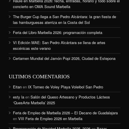
Raule en Marbella 2026: fecha, entradas, horario y todo sobre el
concierto en OMA Sound Marbella
The Burger Cup llega a San Pedro Alcántara: la gran fiesta de
las hamburguesas aterriza en la Costa del Sol
Feria del Libro Marbella 2026: programación completa
VI Edición MAE: San Pedro Alcántara se llena de artes
escénicas este verano
Certamen Mundial del Jamón Popi 2026, Ciudad de Estepona
ULTIMOS COMENTARIOS
Eitan
en
IX Torneo de Voley Playa Voleibol San Pedro
esty la
en
Salón del Queso Artesano y Productos Lácteos
‘QuesArte Marbella’ 2025
Feria de Empleo de Marbella 2026 – El Decano de Guadalajara
en
VIII Feria de Empleo 2026 en Marbella
Programación de Navidad Marbella 2025–2026
en
Bazar