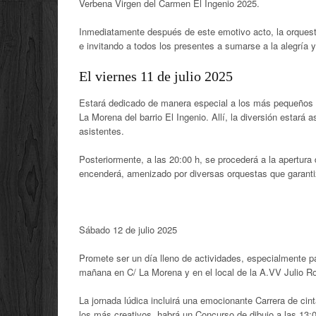
Verbena Virgen del Carmen El Ingenio 2025
.
Inmediatamente después de este emotivo acto, la orquesta 
e invitando a todos los presentes a sumarse a la alegría y
El
viernes 11 de julio 2025
Estará dedicado de manera especial a los más pequeños d
La Morena del barrio El Ingenio.
Allí, la diversión estará 
asistentes
.
Posteriormente, a las 20:00 h, se procederá a la apertura 
encenderá, amenizado por diversas orquestas que garantiz
Sábado 12 de julio 2025
Promete ser un día lleno de actividades, especialmente pa
mañana en C/ La Morena y en el local de la A.VV Julio R
La jornada lúdica incluirá una emocionante Carrera de cin
los más creativos, habrá un Concurso de dibujo a las 13: