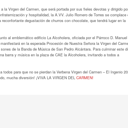
 la Virgen del Carmen, que será portada por sus fieles devotas y dirigido po
fraternización y hospitalidad, la A.VV.
Julio Romero de Torres se complace 
na reconfortante degustación de churros con chocolate, que tendrá lugar en la
nto al emblemático edificio La Alcoholera, oficiada por el Párroco D. Manuel
e manifestará en la esperada Procesión de Nuestra Señora la Virgen del Carm
los sones de la Banda de Música de San Pedro Alcántara
.
Para culminar este d
una barra y música en la plaza de CAE la Alcoholera, invitando a todos a
n a todos para que no se pierdan la Verbena Virgen del Carmen – El Ingenio 2
 todo, mucha diversión!
¡VIVA LA VIRGEN DEL
CARMEN!