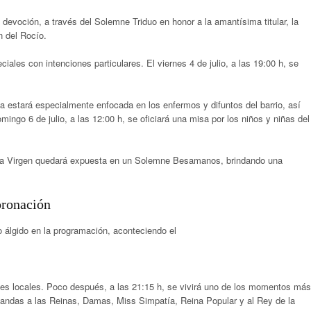
 devoción, a través del Solemne Triduo en honor a la amantísima titular, la
n del Rocío
.
eciales con intenciones particulares.
El viernes 4 de julio, a las 19:00 h, se
misa estará especialmente enfocada en los enfermos y difuntos del barrio, así
mingo 6 de julio, a las 12:00 h, se oficiará una misa por los niños y niñas del
sima Virgen quedará expuesta en un Solemne Besamanos, brindando una
oronación
o álgido en la programación, aconteciendo el
des locales
.
Poco después, a las 21:15 h, se vivirá uno de los momentos más
bandas a las Reinas, Damas, Miss Simpatía, Reina Popular y al Rey de la