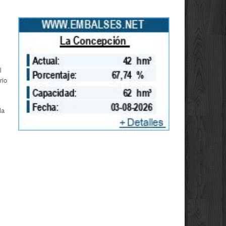
l
rio
la
,