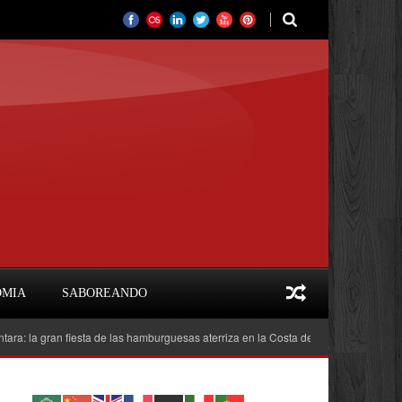
OMIA
SABOREANDO
 fiesta de las hamburguesas aterriza en la Costa del Sol
Feria del Libro Mar