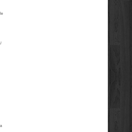
le
/
ra