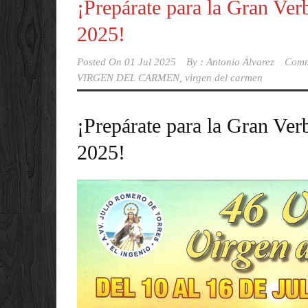
¡Prepárate para la Gran Ve
2025!
Posted On
01 Jul 2025
By :
Antonio Álvarez
Comm
VIRGEN DEL CARMEN
,
virgen del carmen
¡Prepárate para la Gran Ve
2025!