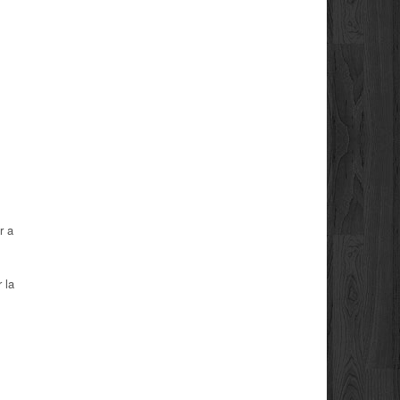
r a
 la