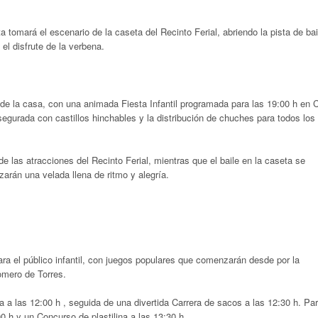
tomará el escenario de la caseta del Recinto Ferial, abriendo la pista de bai
 el disfrute de la verbena
.
e la casa, con una animada Fiesta Infantil programada para las 19:00 h en C
asegurada con castillos hinchables y la distribución de chuches para todos los
de las atracciones del Recinto Ferial, mientras que el baile en la caseta se
arán una velada llena de ritmo y alegría
.
ra el público infantil, con juegos populares que comenzarán desde por la
omero de Torres
.
ta a las 12:00 h
, seguida de una divertida Carrera de sacos a las 12:30 h
.
Pa
00 h
y un Concurso de plastilina a las 13:30 h
.