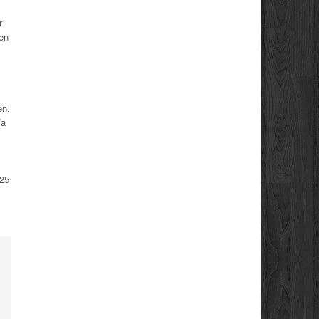
r
en
en,
ía
025