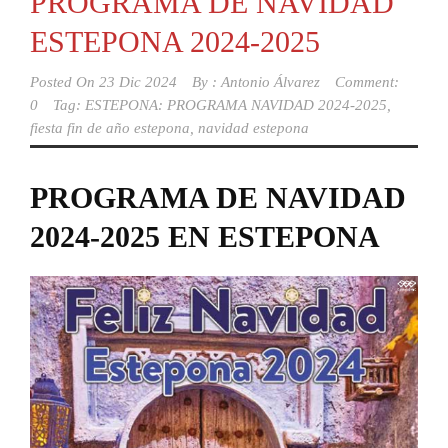
PROGRAMA DE NAVIDAD
ESTEPONA 2024-2025
Posted On
23 Dic 2024
By :
Antonio Álvarez
Comment:
0
Tag:
ESTEPONA: PROGRAMA NAVIDAD 2024-2025
,
fiesta fin de año estepona
,
navidad estepona
PROGRAMA DE NAVIDAD
2024-2025 EN ESTEPONA