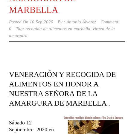
MARBELLA
Posted On
10 Sep 2020
By :
Antonio Álvarez
Comment:
0
Tag:
recogida de alimentos en marbella
,
virgen de la
amargura
VENERACIÓN Y RECOGIDA DE
ALIMENTOS EN HONOR A
NUESTRA SEÑORA DE LA
AMARGURA DE MARBELLA .
Sábado 12
Septiembre 2020 en