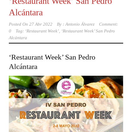
‘Restaurant Week’ San Pedro
Alcántara
Posted On
27 Abr 2022
By :
Antonio Álvarez
Comment:
0
Tag:
‘Restaurant Week’
,
‘Restaurant Week’ San Pedro
Alcántara
‘Restaurant Week’ San Pedro
Alcántara