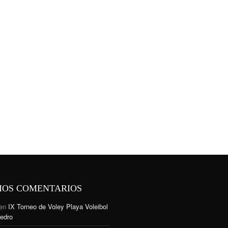
MOS COMENTARIOS
en
IX Torneo de Voley Playa Voleibol
edro