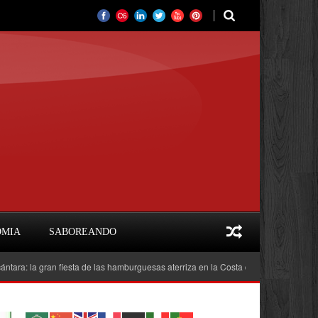
OMIA
SABOREANDO
 gran fiesta de las hamburguesas aterriza en la Costa del Sol
Feria del Lib