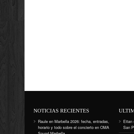
NOTICIAS RECIENTES
ULTI
Raule en Marbella 2026: fecha, entradas,
Eitan
horario y todo sobre el concierto en OMA
San P
Sound Marbella