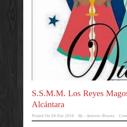
S.S.M.M. Los Reyes Magos 
Alcántara
Posted On
04 Ene 2016
By :
Antonio Álvarez
Com