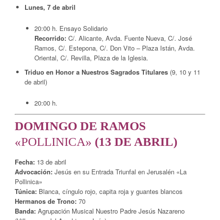
Lunes, 7 de abril
20:00 h. Ensayo Solidario
Recorrido:
C/. Alicante, Avda. Fuente Nueva, C/. José
Ramos, C/. Estepona, C/. Don Vito – Plaza Istán, Avda.
Oriental, C/. Revilla, Plaza de la Iglesia.
Triduo en Honor a Nuestros Sagrados Titulares
(9, 10 y 11
de abril)
20:00 h.
DOMINGO DE RAMOS
«POLLINICA»
(13 DE ABRIL)
Fecha:
13 de abril
Advocación:
Jesús en su Entrada Triunfal en Jerusalén «La
Pollinica»
Túnica:
Blanca, cíngulo rojo, capita roja y guantes blancos
Hermanos de Trono:
70
Banda:
Agrupación Musical Nuestro Padre Jesús Nazareno