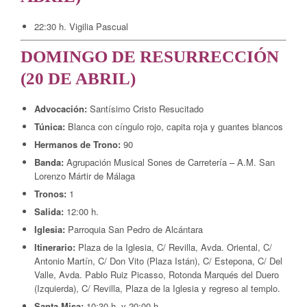
22:30 h. Vigilia Pascual
DOMINGO DE RESURRECCIÓN
(20 DE ABRIL)
Advocación:
Santísimo Cristo Resucitado
Túnica:
Blanca con cíngulo rojo, capita roja y guantes blancos
Hermanos de Trono:
90
Banda:
Agrupación Musical Sones de Carretería – A.M. San
Lorenzo Mártir de Málaga
Tronos:
1
Salida:
12:00 h.
Iglesia:
Parroquia San Pedro de Alcántara
Itinerario:
Plaza de la Iglesia, C/ Revilla, Avda. Oriental, C/
Antonio Martín, C/ Don Vito (Plaza Istán), C/ Estepona, C/ Del
Valle, Avda. Pablo Ruiz Picasso, Rotonda Marqués del Duero
(Izquierda), C/ Revilla, Plaza de la Iglesia y regreso al templo.
Santa Misa:
10:30 h. y 20:00 h.