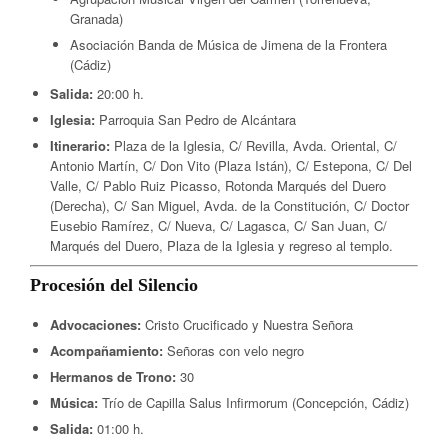
Granada)
Asociación Banda de Música de Jimena de la Frontera
(Cádiz)
Salida:
20:00 h.
Iglesia:
Parroquia San Pedro de Alcántara
Itinerario:
Plaza de la Iglesia, C/ Revilla, Avda. Oriental, C/
Antonio Martín, C/ Don Vito (Plaza Istán), C/ Estepona, C/ Del
Valle, C/ Pablo Ruiz Picasso, Rotonda Marqués del Duero
(Derecha), C/ San Miguel, Avda. de la Constitución, C/ Doctor
Eusebio Ramírez, C/ Nueva, C/ Lagasca, C/ San Juan, C/
Marqués del Duero, Plaza de la Iglesia y regreso al templo.
Procesión del Silencio
Advocaciones:
Cristo Crucificado y Nuestra Señora
Acompañamiento:
Señoras con velo negro
Hermanos de Trono:
30
Música:
Trío de Capilla Salus Infirmorum (Concepción, Cádiz)
Salida:
01:00 h.