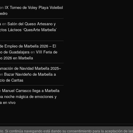
en
IX Torneo de Voley Playa Voleibol
edro
a
en
Salón del Queso Artesano y
ctos Lácteos ‘QuesArte Marbella’
 de Empleo de Marbella 2026 – El
o de Guadalajara
en
VIII Feria de
o 2026 en Marbella
amación de Navidad Marbella 2025–
en
Bazar Navideño de Marbella a
cio de Caritas
n
Manuel Carrasco llega a Marbella
na noche mágica de emociones y
a en vivo
uario. Si continúa navegando está dando su consentimiento para la aceptación de l