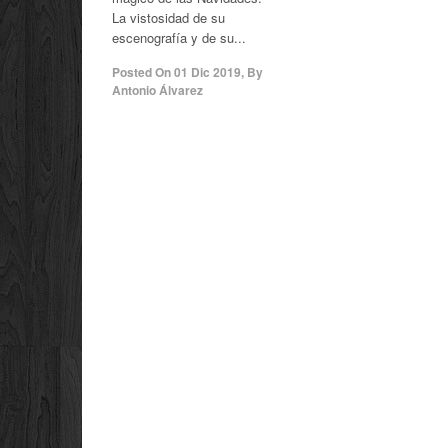
La vistosidad de su
escenografía y de su...
Posted On
01 Dic 2019
,
By
Antonio Álvarez