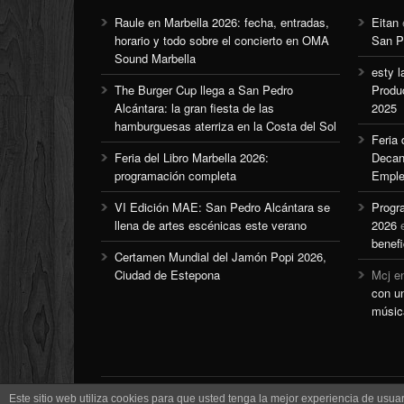
Raule en Marbella 2026: fecha, entradas,
Eitan
horario y todo sobre el concierto en OMA
San P
Sound Marbella
esty l
The Burger Cup llega a San Pedro
Produ
Alcántara: la gran fiesta de las
2025
hamburguesas aterriza en la Costa del Sol
Feria
Feria del Libro Marbella 2026:
Decan
programación completa
Emple
VI Edición MAE: San Pedro Alcántara se
Progr
llena de artes escénicas este verano
2026
benefi
Certamen Mundial del Jamón Popi 2026,
Ciudad de Estepona
Mcj
e
con u
músic
Este sitio web utiliza cookies para que usted tenga la mejor experiencia de us