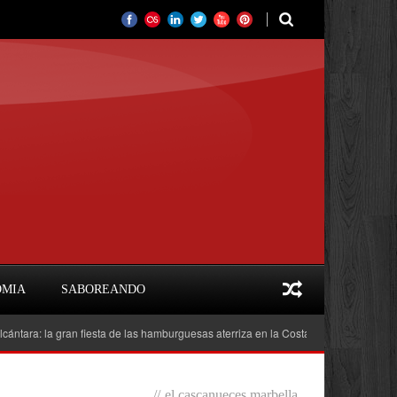
OMIA
SABOREANDO
 la gran fiesta de las hamburguesas aterriza en la Costa del Sol
Feria del L
//
el cascanueces marbella