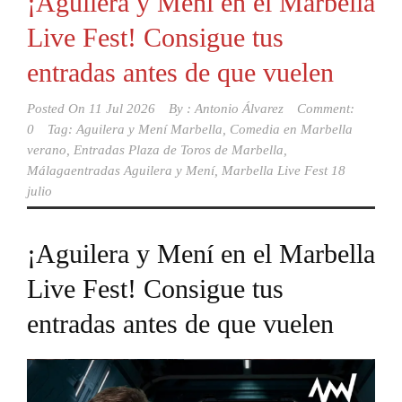
¡Aguilera y Mení en el Marbella
Live Fest! Consigue tus
entradas antes de que vuelen
Posted On
11 Jul 2026
By :
Antonio Álvarez
Comment:
0
Tag:
Aguilera y Mení Marbella
,
Comedia en Marbella
verano
,
Entradas Plaza de Toros de Marbella
,
Málagaentradas Aguilera y Mení
,
Marbella Live Fest 18
julio
¡Aguilera y Mení en el Marbella
Live Fest! Consigue tus
entradas antes de que vuelen