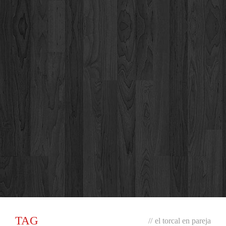
TAG
//
el torcal en pareja