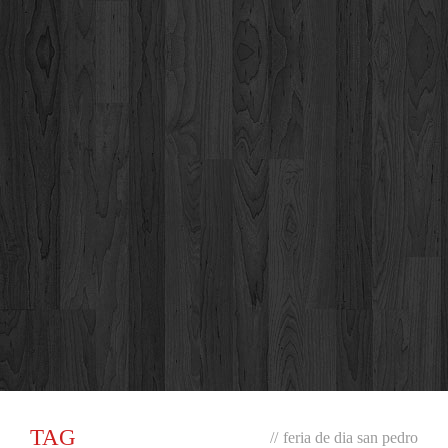
TAG
//
feria de dia san pedro