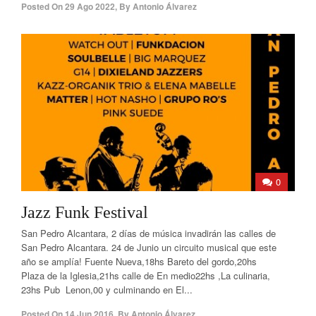
Posted On
29 Ago 2022
,
By
Antonio Álvarez
0
Jazz Funk Festival
San Pedro Alcantara, 2 días de música invadirán las calles de
San Pedro Alcantara. 24 de Junio un circuito musical que este
año se amplía! Fuente Nueva,18hs Bareto del gordo,20hs
Plaza de la Iglesia,21hs calle de En medio22hs ,La culinaria,
23hs Pub Lenon,00 y culminando en El...
Posted On
14 Jun 2016
,
By
Antonio Álvarez