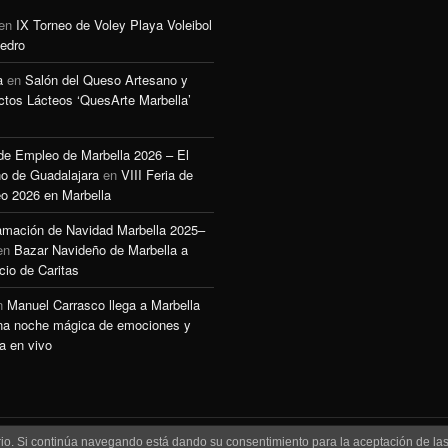
en
IX Torneo de Voley Playa Voleibol
edro
a
en
Salón del Queso Artesano y
ctos Lácteos ‘QuesArte Marbella’
 de Empleo de Marbella 2026 – El
o de Guadalajara
en
VIII Feria de
o 2026 en Marbella
amación de Navidad Marbella 2025–
en
Bazar Navideño de Marbella a
cio de Caritas
n
Manuel Carrasco llega a Marbella
na noche mágica de emociones y
a en vivo
uario. Si continúa navegando está dando su consentimiento para la aceptación de l