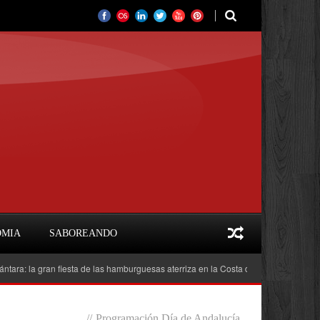
OMIA
SABOREANDO
a gran fiesta de las hamburguesas aterriza en la Costa del Sol
Feria del Lib
//
Programación Día de Andalucía