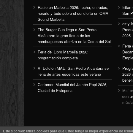
Raule en Marbella 2026: fecha, entradas,
Eitan
horario y todo sobre el concierto en OMA
San P
Sound Marbella
esty l
The Burger Cup llega a San Pedro
Produ
Alcántara: la gran fiesta de las
2025
hamburguesas aterriza en la Costa del Sol
Feria
Feria del Libro Marbella 2026:
Decan
programación completa
Emple
VI Edición MAE: San Pedro Alcántara se
Progr
llena de artes escénicas este verano
2026
benefi
Certamen Mundial del Jamón Popi 2026,
Ciudad de Estepona
Mcj
e
con u
músic
Este sitio web utiliza cookies para que usted tenga la mejor experiencia de us