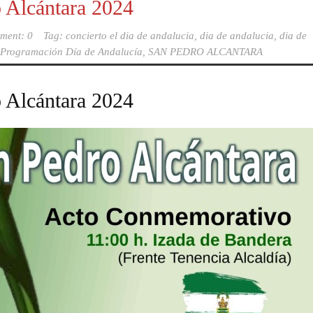
 Alcántara 2024
ment: 0
Tag:
concierto el dia de andalucia
,
dia de andalucia
,
dia de
Programación Día de Andalucía
,
SAN PEDRO ALCANTARA
 Alcántara 2024