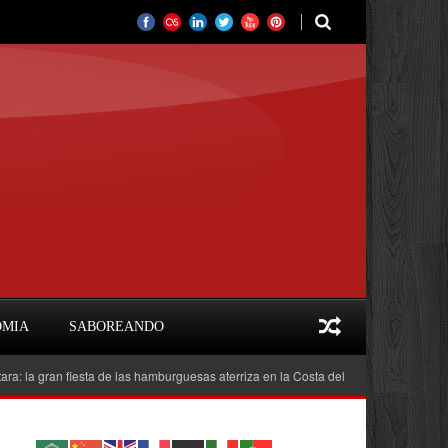
OMIA
SABOREANDO
iesta de las hamburguesas aterriza en la Costa del Sol
Feria del Libro Marb