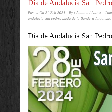
Día de Andalucía San Pedro
Posted On
21 Feb 2024
By :
Antonio Álvarez
Com
andalucia san pedro
,
Izada de la Bandera Andaluza
,
Día de Andalucía San Pedro