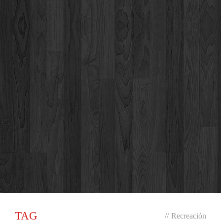
TAG
//
Recreación