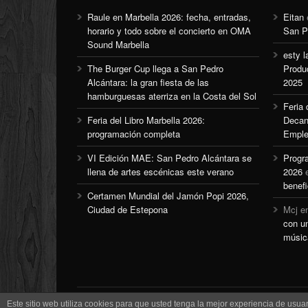
Raule en Marbella 2026: fecha, entradas,
Eitan
horario y todo sobre el concierto en OMA
San P
Sound Marbella
esty l
The Burger Cup llega a San Pedro
Produ
Alcántara: la gran fiesta de las
2025
hamburguesas aterriza en la Costa del Sol
Feria
Feria del Libro Marbella 2026:
Decan
programación completa
Emple
VI Edición MAE: San Pedro Alcántara se
Progr
llena de artes escénicas este verano
2026
benefi
Certamen Mundial del Jamón Popi 2026,
Ciudad de Estepona
Mcj
e
con u
músic
Este sitio web utiliza cookies para que usted tenga la mejor experiencia de us