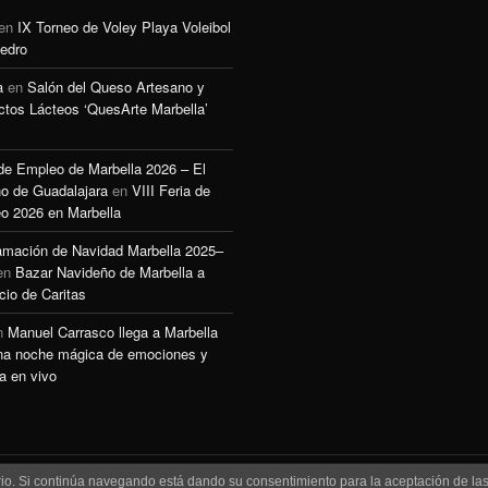
en
IX Torneo de Voley Playa Voleibol
edro
a
en
Salón del Queso Artesano y
ctos Lácteos ‘QuesArte Marbella’
 de Empleo de Marbella 2026 – El
o de Guadalajara
en
VIII Feria de
o 2026 en Marbella
amación de Navidad Marbella 2025–
en
Bazar Navideño de Marbella a
cio de Caritas
n
Manuel Carrasco llega a Marbella
na noche mágica de emociones y
a en vivo
uario. Si continúa navegando está dando su consentimiento para la aceptación de l