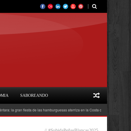
OMIA
SABOREANDO
a gran fiesta de las hamburguesas aterriza en la Costa del Sol
Feria del Li
//
#SubidaPeñasBlancas2025