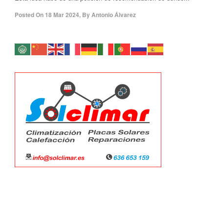
Posted On
18 Mar 2024
,
By
Antonio Álvarez