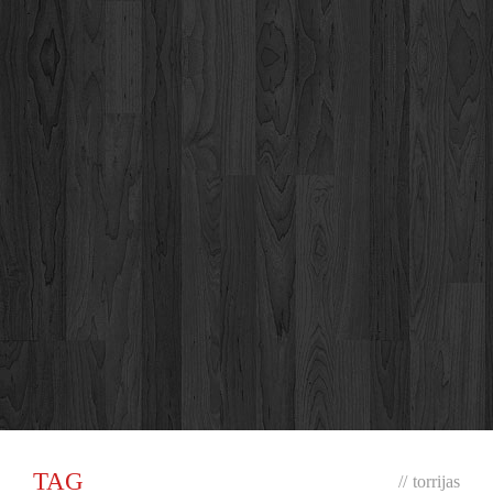
TAG
//
torrijas