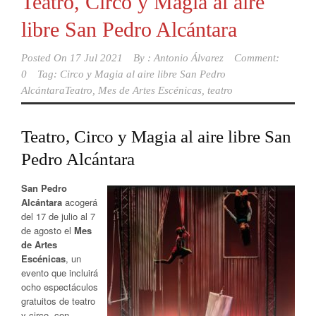
Teatro, Circo y Magia al aire
libre San Pedro Alcántara
Posted On
17 Jul 2021
By :
Antonio Álvarez
Comment:
0
Tag:
Circo y Magia al aire libre San Pedro
AlcántaraTeatro
,
Mes de Artes Escénicas
,
teatro
Teatro, Circo y Magia al aire libre San
Pedro Alcántara
San Pedro
Alcántara
acogerá
del 17 de julio al 7
de agosto el
Mes
de Artes
Escénicas
, un
evento que incluirá
ocho espectáculos
gratuitos de teatro
y circo, con