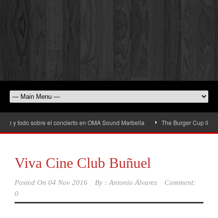
 y todo sobre el concierto en OMA Sound Marbella
The Burger Cup llega a San
Viva Cine Club Buñuel
Posted On
04 Nov 2016
By :
Antonio Álvarez
Comment:
0