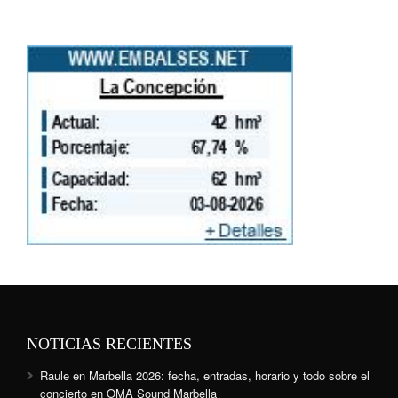
NOTICIAS RECIENTES
Raule en Marbella 2026: fecha, entradas, horario y todo sobre el
concierto en OMA Sound Marbella