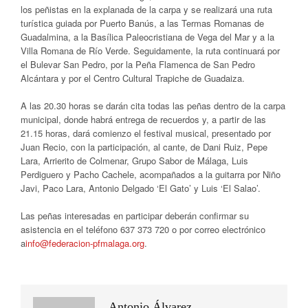
los peñistas en la explanada de la carpa y se realizará una ruta
turística guiada por Puerto Banús, a las Termas Romanas de
Guadalmina, a la Basílica Paleocristiana de Vega del Mar y a la
Villa Romana de Río Verde. Seguidamente, la ruta continuará por
el Bulevar San Pedro, por la Peña Flamenca de San Pedro
Alcántara y por el Centro Cultural Trapiche de Guadaiza.
A las 20.30 horas se darán cita todas las peñas dentro de la carpa
municipal, donde habrá entrega de recuerdos y, a partir de las
21.15 horas, dará comienzo el festival musical, presentado por
Juan Recio, con la participación, al cante, de Dani Ruiz, Pepe
Lara, Arrierito de Colmenar, Grupo Sabor de Málaga, Luis
Perdiguero y Pacho Cachele, acompañados a la guitarra por Niño
Javi, Paco Lara, Antonio Delgado ‘El Gato’ y Luis ‘El Salao’.
Las peñas interesadas en participar deberán confirmar su
asistencia en el teléfono 637 373 720 o por correo electrónico
a
info@federacion-pfmalaga.org
.
Antonio Álvarez