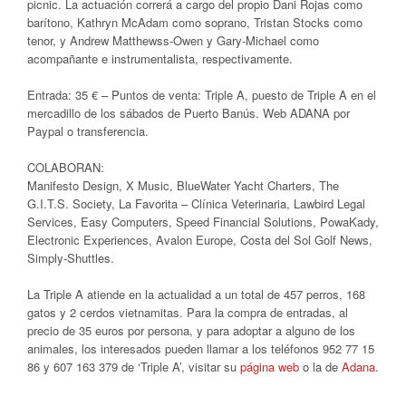
picnic. La actuación correrá a cargo del propio Dani Rojas como
barítono, Kathryn McAdam como soprano, Tristan Stocks como
tenor, y Andrew Matthewss-Owen y Gary-Michael como
acompañante e instrumentalista, respectivamente.
Entrada: 35 € – Puntos de venta: Triple A, puesto de Triple A en el
mercadillo de los sábados de Puerto Banús. Web ADANA por
Paypal o transferencia.
COLABORAN:
Manifesto Design, X Music, BlueWater Yacht Charters, The
G.I.T.S. Society, La Favorita – Clínica Veterinaria, Lawbird Legal
Services, Easy Computers, Speed Financial Solutions, PowaKady,
Electronic Experiences, Avalon Europe, Costa del Sol Golf News,
Simply-Shuttles.
La Triple A atiende en la actualidad a un total de 457 perros, 168
gatos y 2 cerdos vietnamitas. Para la compra de entradas, al
precio de 35 euros por persona, y para adoptar a alguno de los
animales, los interesados pueden llamar a los teléfonos 952 77 15
86 y 607 163 379 de ‘Triple A’, visitar su
página web
o la de
Adana
.