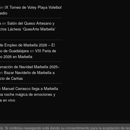
en
IX Torneo de Voley Playa Voleibol
edro
a
en
Salón del Queso Artesano y
ctos Lácteos ‘QuesArte Marbella’
 de Empleo de Marbella 2026 – El
o de Guadalajara
en
VIII Feria de
o 2026 en Marbella
amación de Navidad Marbella 2025–
en
Bazar Navideño de Marbella a
cio de Caritas
n
Manuel Carrasco llega a Marbella
na noche mágica de emociones y
a en vivo
uario. Si continúa navegando está dando su consentimiento para la aceptación de l