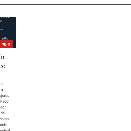
0
ín
co
co,
 a
ejores
 Paco
 con
 del
visión
iento
ncipal