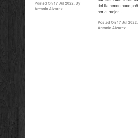
Posted On
17 Jul 2022
,
By
del flamenco acompa
Antonio Álvarez
por el mejor...
Posted On
17 Jul 2022
Antonio Álvarez