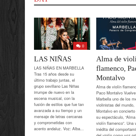
0
LAS NIÑAS
Alma de viol
flamenco, Pa
LAS NIÑAS EN MARBELLA
Tras 15 años desde su
Montalvo
último trabajo juntas, el
grupo sevillano Las Niñas
Alma de violín flamen
irrumpe de nuevo en la
Paco Montalvo Vuelve
escena musical, con la
Marbella uno de los m
fusión de estilos que fue tan
violinistas del mundo,
avanzada a su tiempo y un
Montalvo en concierto
mensaje de letras cercanas
su espectáculo, “Alma
y comprometidas con
violín flamenco”. Una 
acento andaluz. Voz: Alba...
inédita del comportam
del violín como voz pri