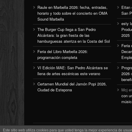
Raule en Marbella 2026: fecha, entradas,
Eitan
horario y todo sobre el concierto en OMA
San P
Sound Marbella
esty l
The Burger Cup llega a San Pedro
Produ
Alcántara: la gran fiesta de las
2025
hamburguesas aterriza en la Costa del Sol
Feria
Feria del Libro Marbella 2026:
Decan
programación completa
Emple
VI Edición MAE: San Pedro Alcántara se
Progr
llena de artes escénicas este verano
2026
benefi
Certamen Mundial del Jamón Popi 2026,
Ciudad de Estepona
Mcj
e
con u
músic
Este sitio web utiliza cookies para que usted tenga la mejor experiencia de us