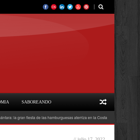
OMIA
SABOREANDO
a gran fiesta de las hamburguesas aterriza en la Costa del Sol
Feria del Li
//
julio 17, 2022