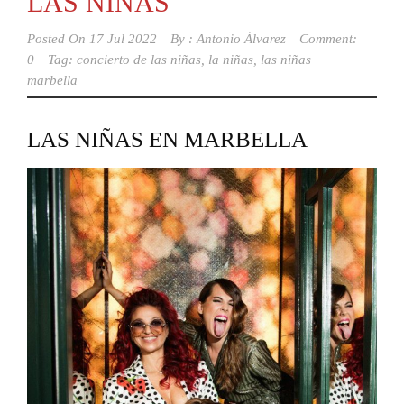
LAS NIÑAS
Posted On
17 Jul 2022
By :
Antonio Álvarez
Comment:
0
Tag:
concierto de las niñas
,
la niñas
,
las niñas
marbella
LAS NIÑAS EN MARBELLA