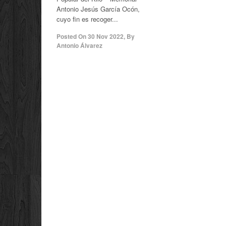
Antonio Jesús García Ocón,
cuyo fin es recoger...
Posted On
30 Nov 2022
,
By
Antonio Álvarez