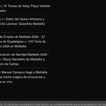
en
IX Torneo de Voley Playa Voleibol
edro
a
en
Salón del Queso Artesano y
ctos Lácteos ‘QuesArte Marbella’
 de Empleo de Marbella 2026 – El
o de Guadalajara
en
VIII Feria de
o 2026 en Marbella
amación de Navidad Marbella 2025–
en
Bazar Navideño de Marbella a
cio de Caritas
n
Manuel Carrasco llega a Marbella
na noche mágica de emociones y
a en vivo
uario. Si continúa navegando está dando su consentimiento para la aceptación de l