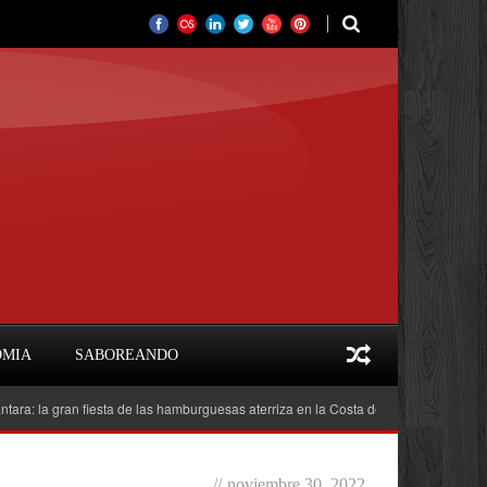
OMIA
SABOREANDO
 gran fiesta de las hamburguesas aterriza en la Costa del Sol
Feria del Libr
//
noviembre 30, 2022