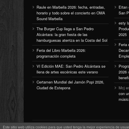
Raule en Marbella 2026: fecha, entradas,
Eitan
horario y todo sobre el concierto en OMA
San P
Sound Marbella
esty l
The Burger Cup llega a San Pedro
Produ
Alcántara: la gran fiesta de las
2025
hamburguesas aterriza en la Costa del Sol
Feria
Feria del Libro Marbella 2026:
Decan
programación completa
Emple
VI Edición MAE: San Pedro Alcántara se
Progr
llena de artes escénicas este verano
2026
benefi
Certamen Mundial del Jamón Popi 2026,
Ciudad de Estepona
Mcj
e
con u
músic
Este sitio web utiliza cookies para que usted tenga la mejor experiencia de us