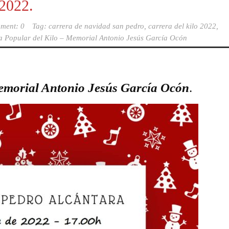
 2022.
ment: 0
Tag:
carrera de navidad san pedro
,
carrera del kilo 2022
,
a Popular del Kilo – Memorial Antonio Jesús García Ocón
Memorial Antonio Jesús García Ocón
.