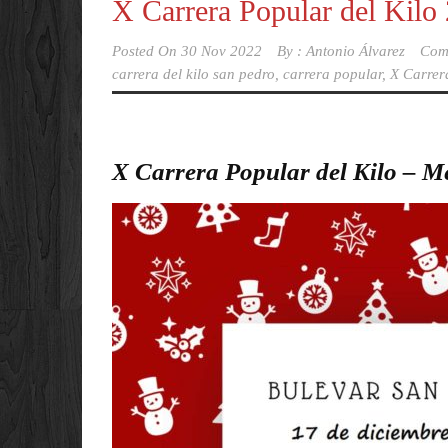
X Carrera Popular del Kilo
Posted On
30 Nov 2022
By :
Antonio Álvarez
Com
carrera del kilo san pedro
,
carrera popular
,
X Carrer
X Carrera Popular del Kilo – 