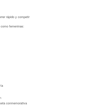
rrer rápido y competir
as como femeninas:
ría
n
miseta conmemorativa