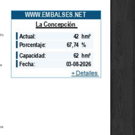
to
se
ba