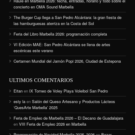
Raule en Marbella 2026: fecha, entradas, horario y todo sobre el
concierto en OMA Sound Marbella
The Burger Cup llega a San Pedro Alcántara: la gran fiesta de
las hamburguesas aterriza en la Costa del Sol
Feria del Libro Marbella 2026: programación completa
VI Edición MAE: San Pedro Alcántara se llena de artes
escénicas este verano
Certamen Mundial del Jamón Popi 2026, Ciudad de Estepona
ULTIMOS COMENTARIOS
Eitan
en
IX Torneo de Voley Playa Voleibol San Pedro
esty la
en
Salón del Queso Artesano y Productos Lácteos
‘QuesArte Marbella’ 2025
Feria de Empleo de Marbella 2026 – El Decano de Guadalajara
en
VIII Feria de Empleo 2026 en Marbella
Programación de Navidad Marbella 2025–2026
en
Bazar