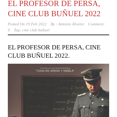
EL PROFESOR DE PERSA,
CINE CLUB BUÑUEL 2022
Posted On
19 Feb 2022
By :
Antonio Álvarez
Comment:
0
Tag:
cine club buñuel
EL PROFESOR DE PERSA, CINE
CLUB BUÑUEL 2022.