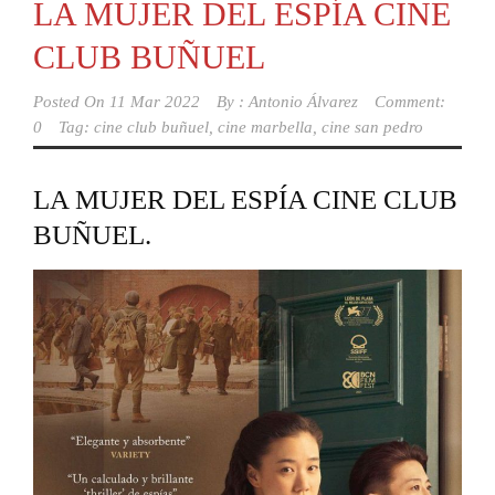
LA MUJER DEL ESPÍA CINE
CLUB BUÑUEL
Posted On
11 Mar 2022
By :
Antonio Álvarez
Comment:
0
Tag:
cine club buñuel
,
cine marbella
,
cine san pedro
LA MUJER DEL ESPÍA CINE CLUB
BUÑUEL.