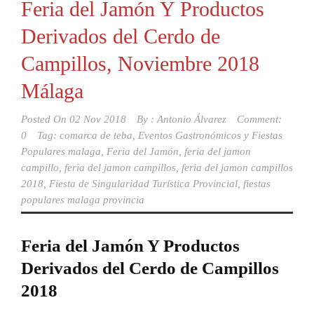
Feria del Jamón Y Productos
Derivados del Cerdo de
Campillos, Noviembre 2018
Málaga
Posted On
02 Nov 2018
By :
Antonio Álvarez
Comment:
0
Tag:
comarca de teba
,
Eventos Gastronómicos y Fiestas
Populares malaga
,
Feria del Jamón
,
feria del jamon
campillo
,
feria del jamon campillos
,
feria del jamon campillos
2018
,
Fiesta de Singularidad Turística Provincial
,
fiestas
populares malaga provincia
Feria del Jamón Y Productos
Derivados del Cerdo de Campillos
2018