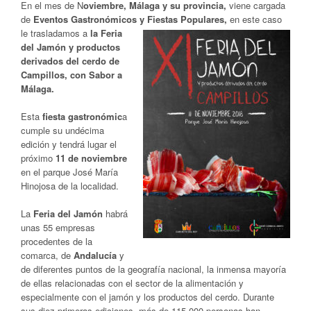
En el mes de N
oviembre, Málaga y su provincia,
viene cargada
de
Eventos Gastronómicos y Fiestas
Populares,
en este caso
le trasladamos a
la Feria
del
Jamón
y productos
derivados del cerdo de
Ca
mpillos, con Sabor a
Málaga.
Esta
fiesta gastronómic
a
cumple su undécima
edición y tendrá lugar el
próximo
11 de noviembre
en el parque José María
Hin
ojosa de la localidad.
La
Feria del Jamón
habrá
unas 55 empresas
procedentes de la
comarca, de
Andalucía
y
de diferentes puntos de la geografía nacional, la inmensa mayoría
de ellas relacionadas con el sector de la alimentación y
especialmente con el
jamón
y los productos del cerdo. Durante
sus diez primeras ediciones, más de 115.000 personas han