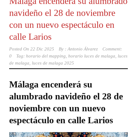
Málaga encenderá su alumbrado
navideño el 28 de noviembre
con un nuevo espectáculo en
calle Larios
Posted On
22 Dic 2025
By :
Antonio Álvarez
Comment:
0
Tag:
horario del mapping
,
horario luces de malaga
,
luces
de malaga
,
luces de malaga 2025
Málaga encenderá su
alumbrado navideño el 28 de
noviembre con un nuevo
espectáculo en calle Larios