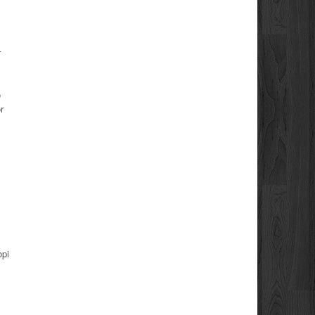
a
o
r
opi