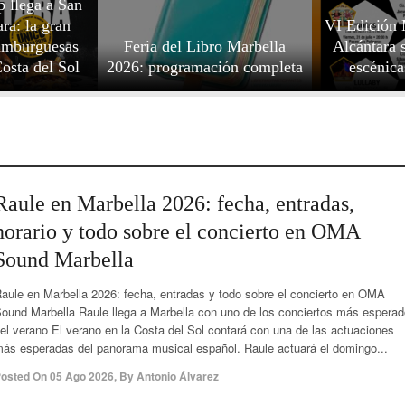
 llega a San
ra: la gran
VI Edición
hamburguesas
Feria del Libro Marbella
Alcántara s
Costa del Sol
2026: programación completa
escénica
Raule en Marbella 2026: fecha, entradas,
horario y todo sobre el concierto en OMA
Sound Marbella
aule en Marbella 2026: fecha, entradas y todo sobre el concierto en OMA
ound Marbella Raule llega a Marbella con uno de los conciertos más espera
el verano El verano en la Costa del Sol contará con una de las actuaciones
ás esperadas del panorama musical español. Raule actuará el domingo...
osted On
05 Ago 2026
,
By
Antonio Álvarez