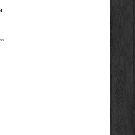
a
sas