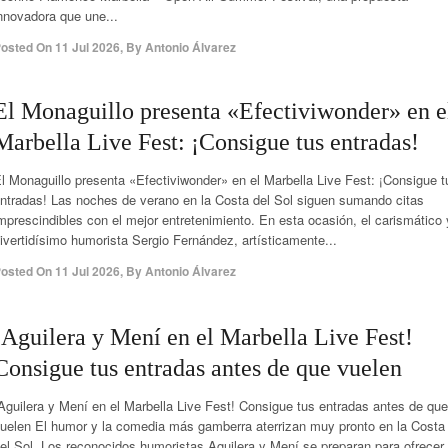
nnovadora que une...
osted On
11 Jul 2026
,
By
Antonio Álvarez
El Monaguillo presenta «Efectiviwonder» en e
Marbella Live Fest: ¡Consigue tus entradas!
l Monaguillo presenta «Efectiviwonder» en el Marbella Live Fest: ¡Consigue t
ntradas! Las noches de verano en la Costa del Sol siguen sumando citas
mprescindibles con el mejor entretenimiento. En esta ocasión, el carismático 
ivertidísimo humorista Sergio Fernández, artísticamente...
osted On
11 Jul 2026
,
By
Antonio Álvarez
¡Aguilera y Mení en el Marbella Live Fest!
Consigue tus entradas antes de que vuelen
Aguilera y Mení en el Marbella Live Fest! Consigue tus entradas antes de que
uelen El humor y la comedia más gamberra aterrizan muy pronto en la Costa
el Sol. Los reconocidos humoristas Aguilera y Mení se preparan para ofrecer