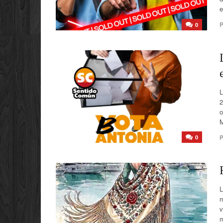
e
P
0
L
2
o
M
P
0
L
m
v
m