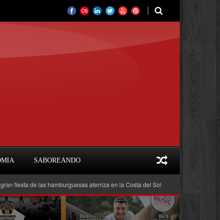
OMIA
SABOREANDO
e las hamburguesas aterriza en la Costa del Sol
Feria del Libro Marbella 20