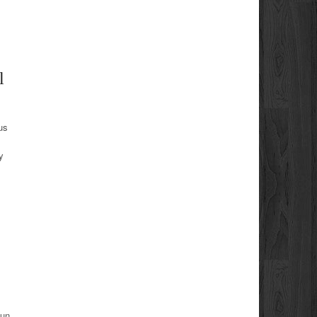
l
us
y
 un