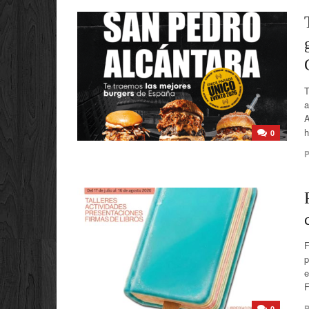
T
a
A
h
0
P
F
p
e
F
P
0