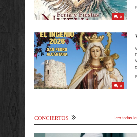
P
0
V
D
V
z
P
0
Leer todas la
CONCIERTOS