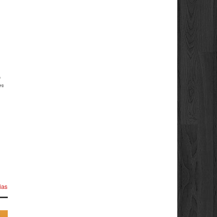
o
7ª
ias