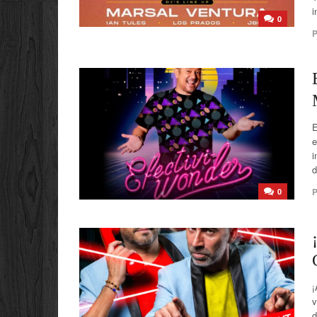
i
0
P
E
e
i
d
P
0
¡
v
d