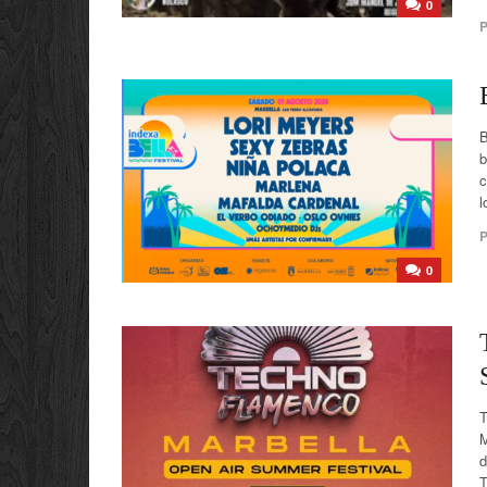
0
P
B
b
c
l
P
0
M
d
T