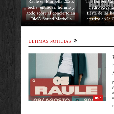
Raule en Marbella 2026:
The Burger Cup
fecha, entradas, horario y
Pedro Alcánta
todo sobre el concierto en
fiesta de las 
OMA Sound Marbella
aterriza en la 
ÚLTIMAS NOTICIAS
R
S
d
m
0
P