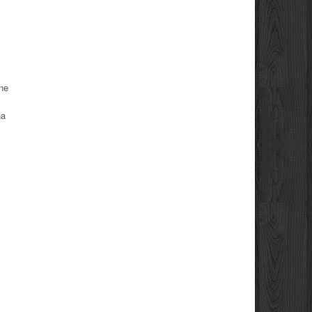
ene
na