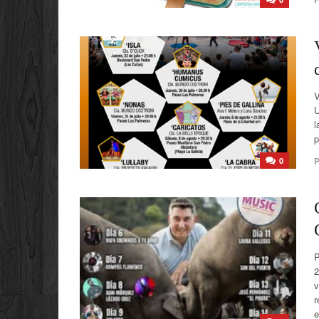
V
U
l
p
P
0
P
2
v
r
e