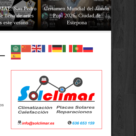
 MAE: San Pedro
Certamen Mundial del Jamón
e llena de artes
Popi 2026, Ciudad de
s este verano
Estepona
Bella Fe
dos