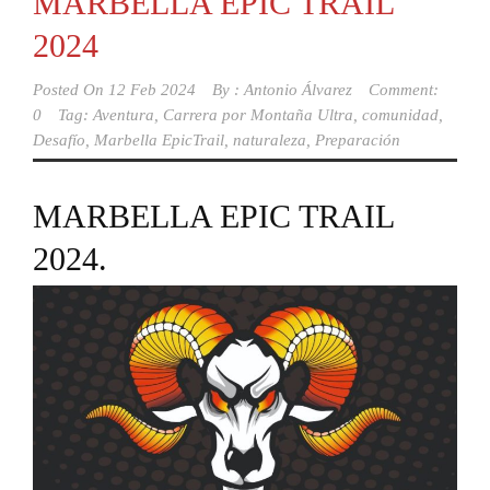
MARBELLA EPIC TRAIL
2024
Posted On
12 Feb 2024
By :
Antonio Álvarez
Comment:
0
Tag:
Aventura
,
Carrera por Montaña Ultra
,
comunidad
,
Desafío
,
Marbella EpicTrail
,
naturaleza
,
Preparación
MARBELLA EPIC TRAIL
2024.