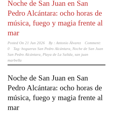
Noche de San Juan en San
Pedro Alcántara: ocho horas de
música, fuego y magia frente al
mar
Posted On
21 Jun 2026
By :
Antonio Álvarez
Comment:
0
Tag:
hogueras San Pedro Alcántara
,
Noche de San Juan
San Pedro Alcántara
,
Playa de La Salida
,
san juan
marbella
Noche de San Juan en San
Pedro Alcántara: ocho horas de
música, fuego y magia frente al
mar